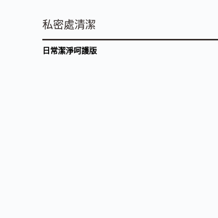
私密處清潔
日常潔淨呵護版